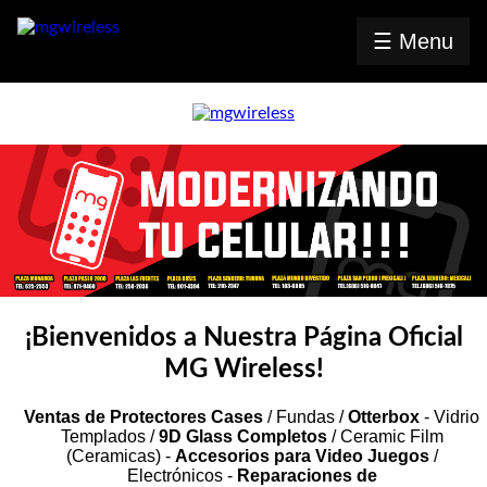
☰ Menu
Inicio
MG
Radio
Contacto
Mayoreo
⤷ Celulares
¡Bienvenidos a Nuestra Página Oficial
MG Wireless!
⤷ iPad
/
Tablet
Ventas de Protectores Cases
/ Fundas /
Otterbox
- Vidrio
Templados /
9D Glass Completos
/ Ceramic Film
⤷ Video
(Ceramicas) -
Accesorios para Video Juegos
/
juegos
Electrónicos -
Reparaciones de