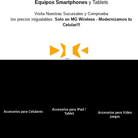
Equipos Smartphones
y Tablets
⤷ Accesorios
para
Computadora
Visita Nuestras Sucursales y Comprueba
los precios inigualables.
Solo en MG Wireless - Modernizamos tu
Celular!!!
Accesorios para iPad /
Accesorios para Celulares
Accesorios para Video
Tablet
juegos