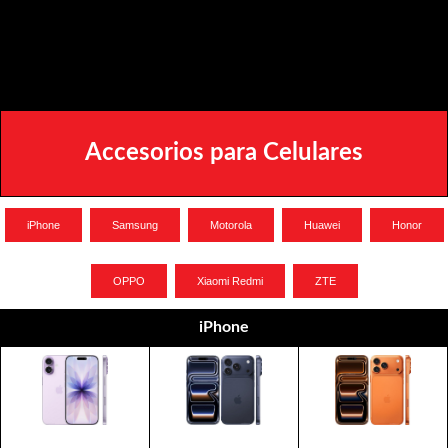
Accesorios para Celulares
iPhone
Samsung
Motorola
Huawei
Honor
OPPO
Xiaomi Redmi
ZTE
iPhone