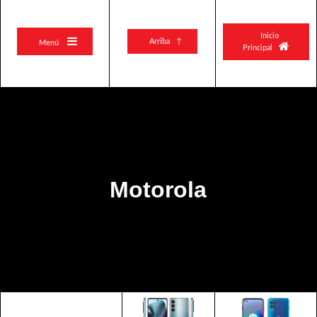
Inicio

Arriba ↑
Menú

Principal
Motorola