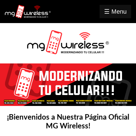
☰ Menu
Inicio
MG
Radio
Contacto
Mayoreo
⤷ Celulares
⤷ iPad
/
¡Bienvenidos a Nuestra Página Oficial
Tablet
MG Wireless!
⤷ Video
juegos