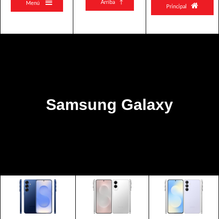

Arriba ↑
Menú

Principal
Samsung Galaxy