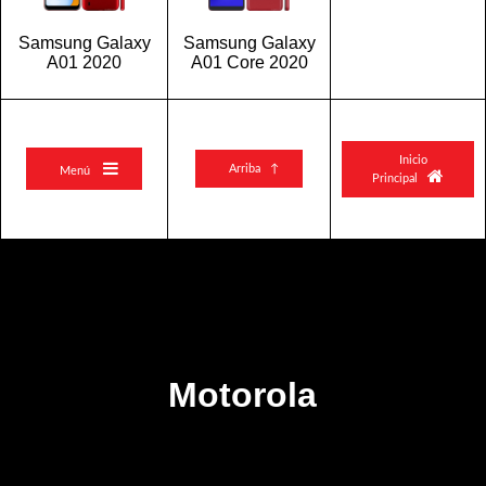
Samsung Galaxy
Samsung Galaxy
A01 2020
A01 Core 2020
Inicio

Arriba ↑
Menú

Principal
Motorola