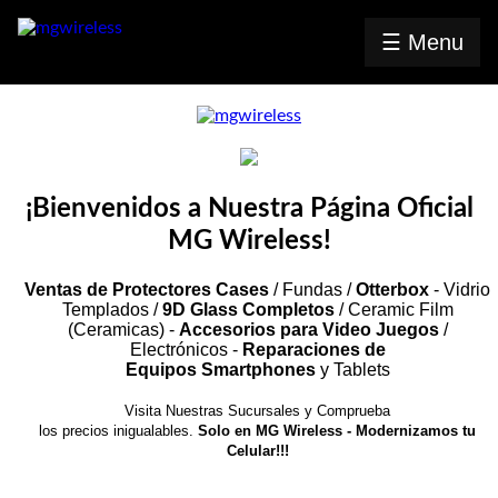
☰ Menu
Inicio
MG
Radio
¡Bienvenidos a Nuestra Página Oficial
Contacto
MG Wireless!
Ventas de Protectores Cases
/ Fundas /
Otterbox
- Vidrio
Mayoreo
Templados /
9D Glass Completos
/ Ceramic Film
(Ceramicas) -
Accesorios para Video Juegos
/
⤷ Celulares
Electrónicos -
Reparaciones de
Equipos Smartphones
y Tablets
⤷ iPad
/
Visita Nuestras Sucursales y Comprueba
Tablet
los precios inigualables.
Solo en MG Wireless - Modernizamos tu
⤷ Video
Celular!!!
juegos