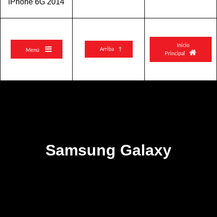
iPhone 6G 2014
Inicio

Arriba ↑
Menú

Principal
Samsung Galaxy