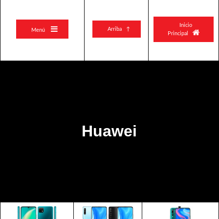
Inicio

Arriba ↑
Menú

Principal
Huawei