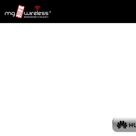
Inicio
Contacto
MG
Radiostation
iPhone
Samsung
Galaxy
Motorola
Huawei
LG
Oppo