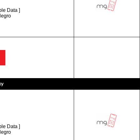
le Data ]
Negro
xy
le Data ]
Negro