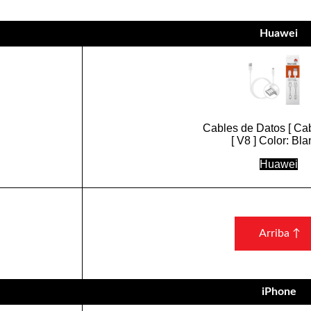
Huawei
Cables de Datos [ Cab
[ V8 ] Color: Bl
Huawei
Arriba ↑
iPhone