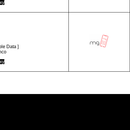
xy
le Data ]
anco
xy