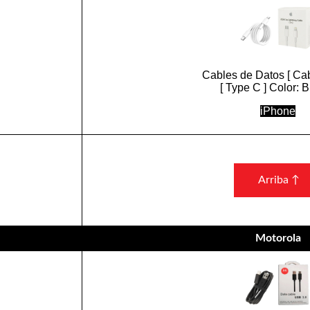
Cables de Datos [ Cab
[ Type C ] Color: 
iPhone
Arriba ↑
Motorola