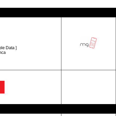
le Data ]
anca