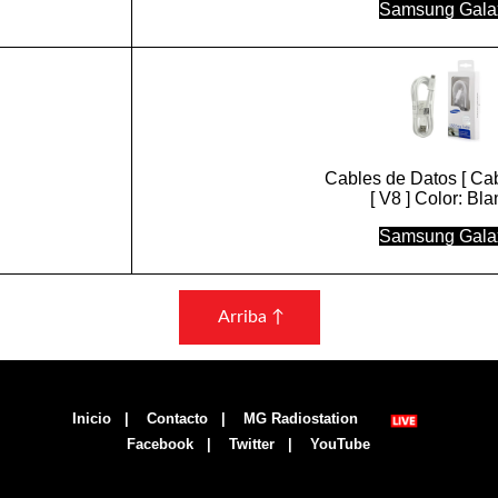
Samsung Gala
Cables de Datos [ Cab
[ V8 ] Color: Bl
Samsung Gala
Arriba ↑
Inicio
|
Contacto
|
MG Radiostation
Facebook
|
Twitter
|
YouTube