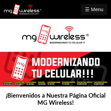
☰ Menu
Inicio
MG
Radio
Contacto
Mayoreo
⤷ Celulares
⤷ iPad
/
¡Bienvenidos a Nuestra Página Oficial
Tablet
MG Wireless!
⤷ Video
juegos