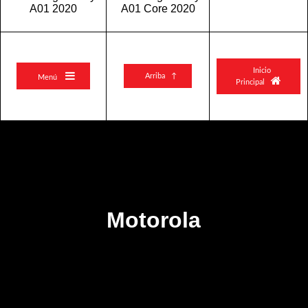
A01 2020
A01 Core 2020
Inicio

Arriba ↑
Menú

Principal
Motorola