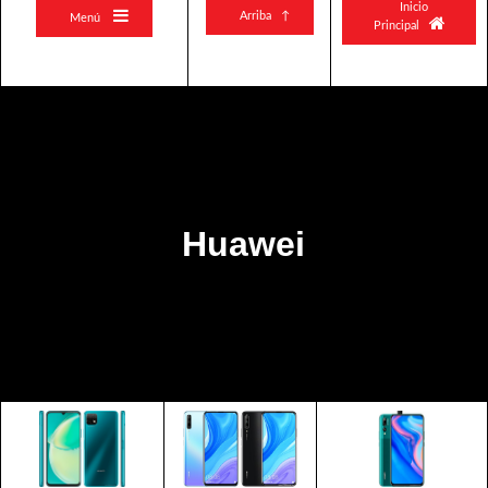
Inicio

Arriba ↑
Menú

Principal
Huawei