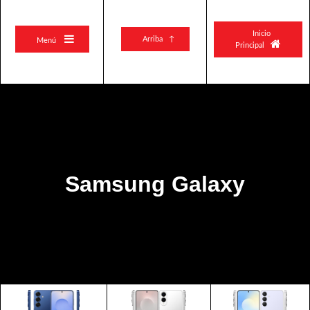
Inicio

Arriba ↑
Menú

Principal
Samsung Galaxy