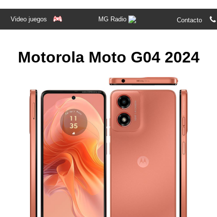
Video juegos
MG Radio

Contacto
Motorola Moto G04 2024