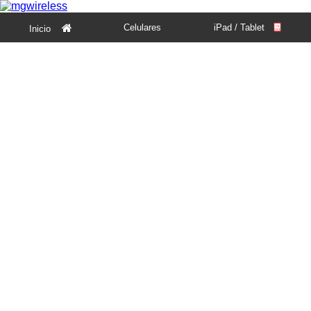

Celulares
iPad / Tablet
Inicio