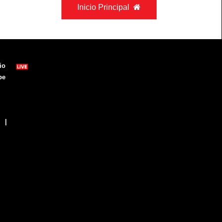
Inicio Principal

io
be
|