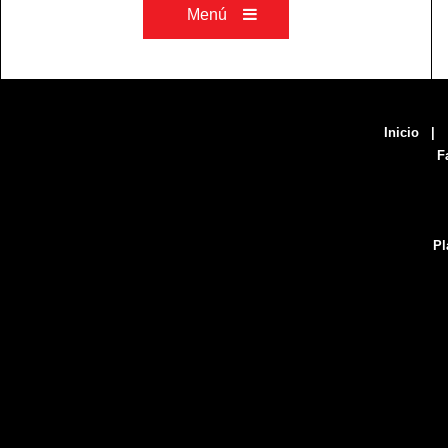
Menú

Inicio
F
Pla