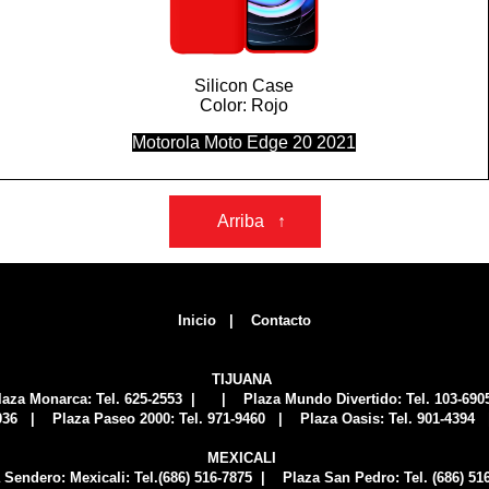
Silicon Case
Color: Rojo
Motorola Moto Edge 20 2021
Arriba ↑
Inicio
|
Contacto
TIJUANA
laza Monarca:
Tel. 625-2553
| | Plaza Mundo Divertido:
Tel. 103-690
036
| Plaza Paseo 2000:
Tel. 971-9460
| Plaza Oasis:
Tel. 901-4394
|
MEXICALI
 Sendero: Mexicali:
Tel.(686) 516-7875
| Plaza San Pedro:
Tel. (686) 51